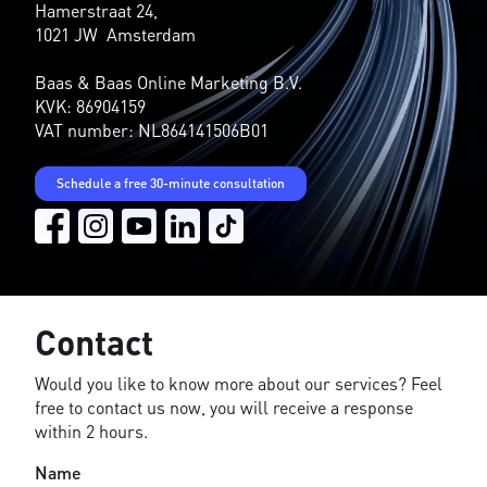
Hamerstraat 24,
1021 JW Amsterdam
Baas & Baas Online Marketing B.V.
KVK: 86904159
VAT number: NL864141506B01
Schedule a free 30-minute consultation
Contact
Would you like to know more about our services? Feel
free to contact us now, you will receive a response
within 2 hours.
Name