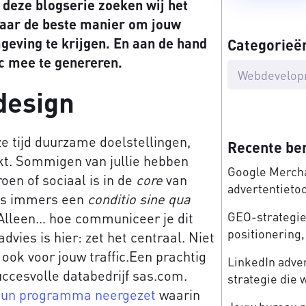
 deze blogserie zoeken wij het
 naar de beste manier om jouw
eving te krijgen. En aan de hand
Categorieë
c mee te genereren.
Webdevelop
design
ze tijd duurzame doelstellingen,
Recente be
kt. Sommigen van jullie hebben
Google Mercha
oen of sociaal is in de
core
van
advertentieto
 is immers een
conditio sine qua
GEO-strategie:
 Alleen… hoe communiceer je dit
positionering, 
vies is hier: zet het centraal. Niet
ook voor jouw traffic.Een prachtig
LinkedIn adve
uccesvolle databedrijf sas.com.
strategie die 
hun programma neergezet
waarin