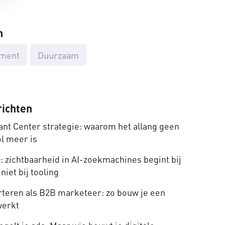
n
ment
Duurzaam
richten
nt Center strategie: waarom het allang geen
ol meer is
 zichtbaarheid in AI-zoekmachines begint bij
niet bij tooling
rteren als B2B marketeer: zo bouw je een
werkt