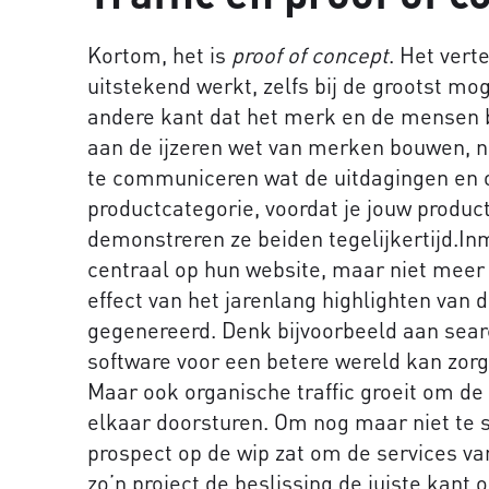
Kortom, het is
proof of concept
. Het vert
uitstekend werkt, zelfs bij de grootst mo
andere kant dat het merk en de mensen bij
aan de ijzeren wet van merken bouwen, na
te communiceren wat de uitdagingen en o
productcategorie, voordat je jouw product 
demonstreren ze beiden tegelijkertijd.In
centraal op hun website, maar niet meer
effect van het jarenlang highlighten van di
gegenereerd. Denk bijvoorbeeld aan sea
software voor een betere wereld kan zorge
Maar ook organische traffic groeit om d
elkaar doorsturen. Om nog maar niet te s
prospect op de wip zat om de services v
zo’n project de beslissing de juiste kant 