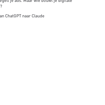
gelt je ads. Maar wie bouwt je digitale
e?
an ChatGPT naar Claude