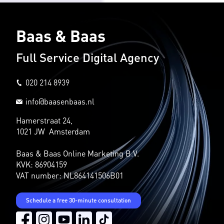
Baas & Baas
Full Service Digital Agency
020 214 8939
info@baasenbaas.nl
Hamerstraat 24,
1021 JW Amsterdam
Baas & Baas Online Marketing B.V.
KVK: 86904159
VAT number: NL864141506B01
Schedule a free 30-minute consultation