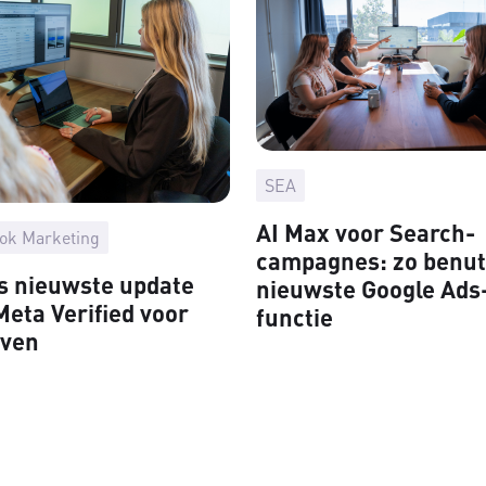
SEA
AI Max voor Search-
ok Marketing
campagnes: zo benut 
s nieuwste update
nieuwste Google Ads
Meta Verified voor
functie
jven