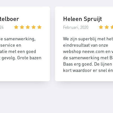
telboer
Heleen Spruijt
24
Februari, 2020
de samenwerking,
We zijn superblij met het
service en
eindresultaat van onze
tie met een goed
webshop neeve.com en 
t gevolg. Grote bazen
de samenwerking met B
Baas erg goed. De lijnen 
kort waardoor er snel én
efficient geschakeld kan
worden.