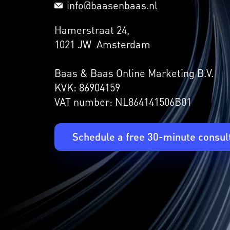
info@baasenbaas.nl
Hamerstraat 24,
1021 JW Amsterdam
Baas & Baas Online Marketing B.V.
KVK: 86904159
VAT number: NL864141506B01
Schedule a free 30-minute consul