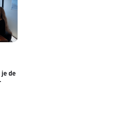
je de
-