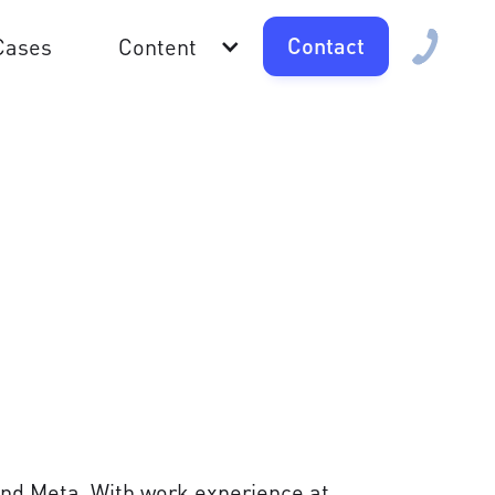
Contact
Cases
Content
nd Meta. With work experience at