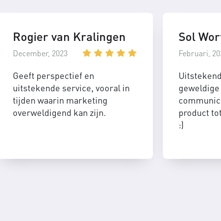
Rogier van Kralingen
Sol Wor
December, 2023
Februari, 20
Geeft perspectief en
Uitsteken
uitstekende service, vooral in
geweldige 
tijden waarin marketing
communica
overweldigend kan zijn.
product to
:)