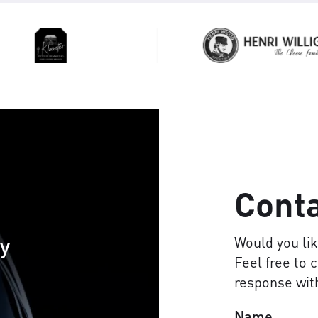
Cont
cy
Would you li
Feel free to 
response with
Name