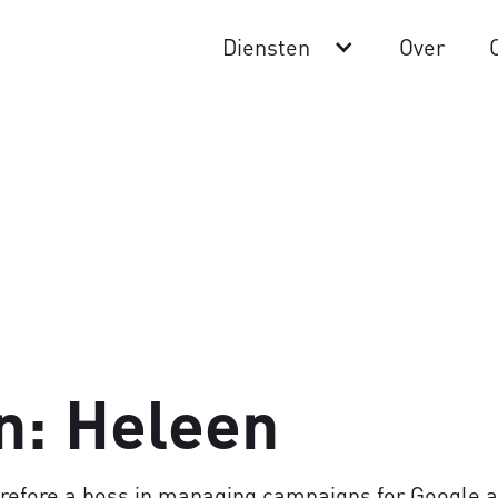
Diensten
Over
n:
Heleen
efore a boss in managing campaigns for Google a