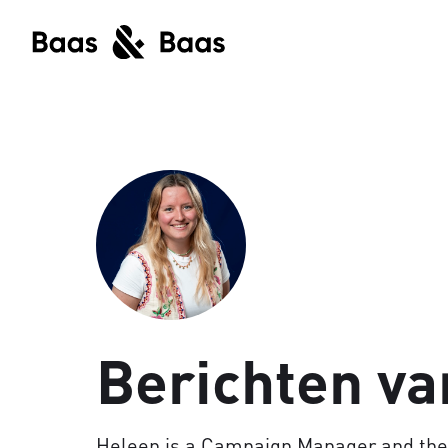
Berichten va
Heleen is a Campaign Manager and ther