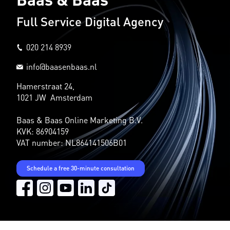
Full Service Digital Agency
020 214 8939
info@baasenbaas.nl
Hamerstraat 24,
1021 JW Amsterdam
Baas & Baas Online Marketing B.V.
KVK: 86904159
VAT number: NL864141506B01
Schedule a free 30-minute consultation