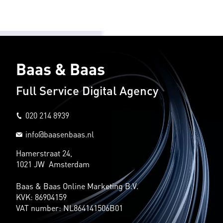
Baas & Baas
Full Service Digital Agency
020 214 8939
info@baasenbaas.nl
Hamerstraat 24,
1021 JW Amsterdam
Baas & Baas Online Marketing B.V.
KVK: 86904159
VAT number: NL864141506B01