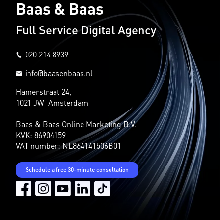
Baas & Baas
Full Service Digital Agency
020 214 8939
info@baasenbaas.nl
Hamerstraat 24,
1021 JW Amsterdam
Baas & Baas Online Marketing B.V.
KVK: 86904159
VAT number: NL864141506B01
Schedule a free 30-minute consultation