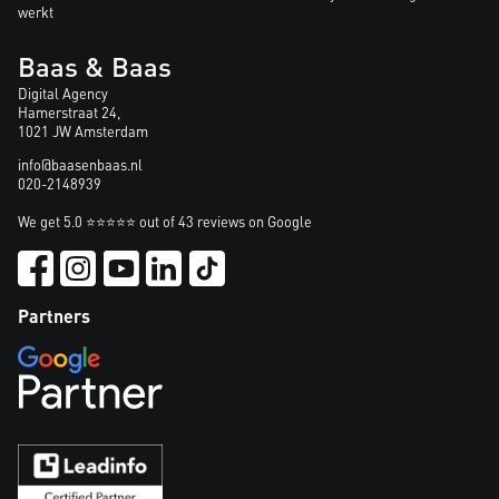
werkt
Baas & Baas
Digital Agency
Hamerstraat 24,
1021 JW Amsterdam
info@baasenbaas.nl
020-2148939
We get 5.0 ⭐⭐⭐⭐⭐ out of 43 reviews on Google
Partners