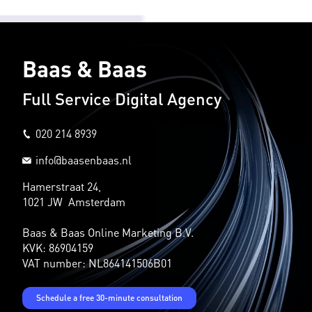
Baas & Baas
Full Service Digital Agency
020 214 8939
info@baasenbaas.nl
Hamerstraat 24,
1021 JW Amsterdam
Baas & Baas Online Marketing B.V.
KVK: 86904159
VAT number: NL864141506B01
Schedule a free 30-minute consultation