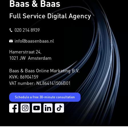
Baas & Baas
Full Service Digital Agency
020 214 8939
info@baasenbaas.nl
Hamerstraat 24,
1021 JW Amsterdam
Baas & Baas Online Marketing B.V.
KVK: 86904159
VAT number: NL864141506B01
Schedule a free 30-minute consultation