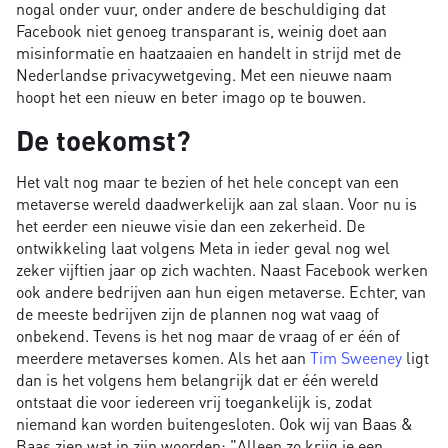
nogal onder vuur, onder andere de beschuldiging dat
Facebook niet genoeg transparant is, weinig doet aan
misinformatie en haatzaaien en handelt in strijd met de
Nederlandse privacywetgeving. Met een nieuwe naam
hoopt het een nieuw en beter imago op te bouwen.
De toekomst?
Het valt nog maar te bezien of het hele concept van een
metaverse wereld daadwerkelijk aan zal slaan. Voor nu is
het eerder een nieuwe visie dan een zekerheid. De
ontwikkeling laat volgens Meta in ieder geval nog wel
zeker vijftien jaar op zich wachten. Naast Facebook werken
ook andere bedrijven aan hun eigen metaverse. Echter, van
de meeste bedrijven zijn de plannen nog wat vaag of
onbekend. Tevens is het nog maar de vraag of er één of
meerdere metaverses komen. Als het aan
Tim Sweeney
ligt
dan is het volgens hem belangrijk dat er één wereld
ontstaat die voor iedereen vrij toegankelijk is, zodat
niemand kan worden buitengesloten. Ook wij van Baas &
Baas zien wat in zijn woorden; "Alleen zo krijg je een