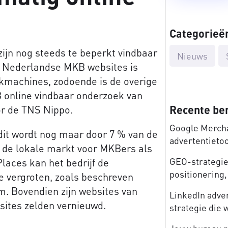
Categorieë
zijn nog steeds te beperkt vindbaar
Nieuws
 Nederlandse MKB websites is
kmachines, zodoende is de overige
KB online vindbaar onderzoek van
Recente be
or de TNS Nippo.
Google Mercha
dit wordt nog maar door 7 % van de
advertentieto
st de lokale markt voor MKBers als
GEO-strategie:
laces kan het bedrijf de
positionering, 
e vergroten, zoals beschreven
. Bovendien zijn websites van
LinkedIn adve
ites zelden vernieuwd.
strategie die 