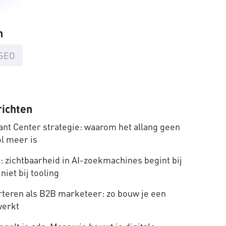
n
SEO
richten
nt Center strategie: waarom het allang geen
ol meer is
 zichtbaarheid in AI-zoekmachines begint bij
niet bij tooling
rteren als B2B marketeer: zo bouw je een
werkt