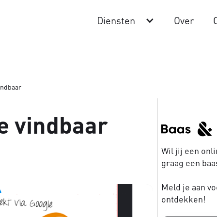
Diensten
Over
indbaar
e vindbaar
Wil jij een on
graag een baas
Meld je aan vo
ontdekken!