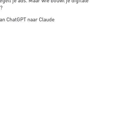
gelt je ads. Maar wie bouwt je digitale
e?
an ChatGPT naar Claude