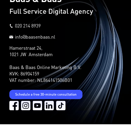
Full Service Digital Agency
020 214 8939
info@baasenbaas.nl
Hamerstraat 24,
1021 JW Amsterdam
Baas & Baas Online Marketing B.V.
KVK: 86904159
VAT number: NL864141506B01
Schedule a free 30-minute consultation