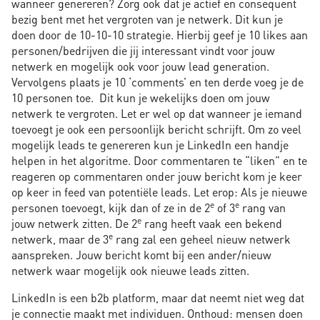
wanneer genereren? Zorg ook dat je actief en consequent
bezig bent met het vergroten van je netwerk. Dit kun je
doen door de 10-10-10 strategie. Hierbij geef je 10 likes aan
personen/bedrijven die jij interessant vindt voor jouw
netwerk en mogelijk ook voor jouw lead generation.
Vervolgens plaats je 10 ‘comments’ en ten derde voeg je de
10 personen toe. Dit kun je wekelijks doen om jouw
netwerk te vergroten. Let er wel op dat wanneer je iemand
toevoegt je ook een persoonlijk bericht schrijft. Om zo veel
mogelijk leads te genereren kun je LinkedIn een handje
helpen in het algoritme. Door commentaren te “liken” en te
reageren op commentaren onder jouw bericht kom je keer
op keer in feed van potentiële leads. Let erop: Als je nieuwe
e
e
personen toevoegt, kijk dan of ze in de 2
of 3
rang van
e
jouw netwerk zitten. De 2
rang heeft vaak een bekend
e
netwerk, maar de 3
rang zal een geheel nieuw netwerk
aanspreken. Jouw bericht komt bij een ander/nieuw
netwerk waar mogelijk ook nieuwe leads zitten.
LinkedIn is een b2b platform, maar dat neemt niet weg dat
je connectie maakt met individuen. Onthoud: mensen doen