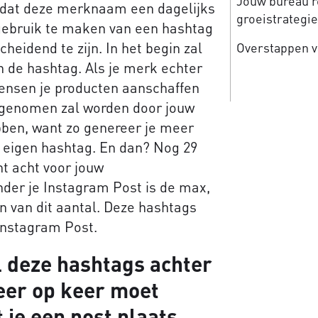
Jouw bureau re
n dat deze merknaam een dagelijks
groeistrategi
gebruik te maken van een hashtag
eidend te zijn. In het begin zal
Overstappen v
n de hashtag. Als je merk echter
mensen je producten aanschaffen
ergenomen zal worden door jouw
hebben, want zo genereer je meer
n eigen hashtag. En dan? Nog 29
nt acht voor jouw
der je Instagram Post is de max,
 van dit aantal. Deze hashtags
Instagram Post.
l deze hashtags achter
keer op keer moet
 je een post plaats.