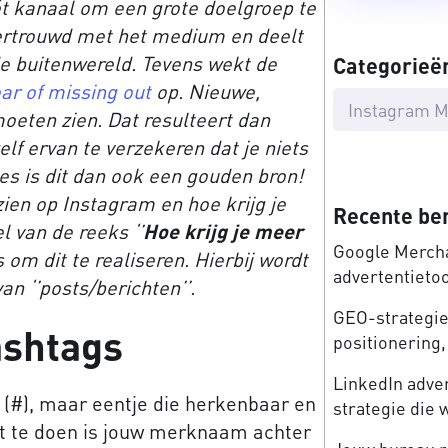
t kanaal om een grote doelgroep te
vertrouwd met het medium en deelt
 de buitenwereld. Tevens wekt de
Categorieë
ar of missing out
op. Nieuwe,
Instagram M
moeten zien. Dat resulteert dan
elf ervan te verzekeren dat je niets
es is dit dan ook een gouden bron!
zien op Instagram en hoe krijg je
Recente be
l van de reeks ‘’
Hoe krijg je meer
Google Mercha
ps om dit te realiseren. Hierbij wordt
advertentieto
an ‘’posts/berichten’’.
GEO-strategie:
ashtags
positionering, 
LinkedIn adve
(#), maar eentje die herkenbaar en
strategie die 
eft te doen is jouw merknaam achter