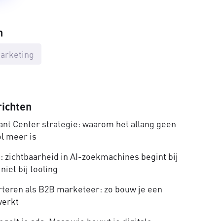
n
arketing
richten
nt Center strategie: waarom het allang geen
ol meer is
 zichtbaarheid in AI-zoekmachines begint bij
niet bij tooling
rteren als B2B marketeer: zo bouw je een
werkt