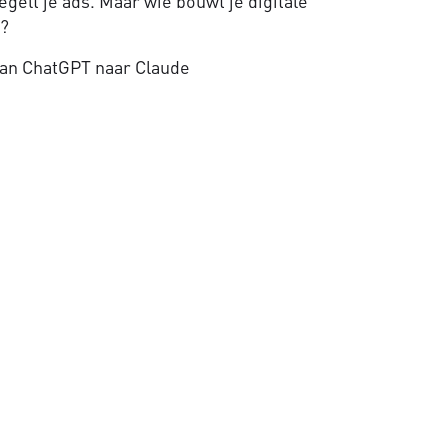
gelt je ads. Maar wie bouwt je digitale
e?
an ChatGPT naar Claude