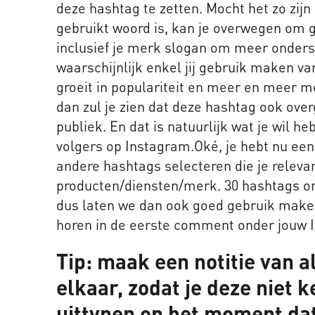
deze hashtag te zetten. Mocht het zo zij
gebruikt woord is, kan je overwegen om 
inclusief je merk slogan om meer ondersch
waarschijnlijk enkel jij gebruik maken va
groeit in populariteit en meer en meer 
dan zul je zien dat deze hashtag ook ov
publiek. En dat is natuurlijk wat je wil 
volgers op Instagram.Oké, je hebt nu ee
andere hashtags selecteren die je releva
producten/diensten/merk. 30 hashtags on
dus laten we dan ook goed gebruik maken
horen in de eerste comment onder jouw 
Tip:
maak een notitie van a
elkaar, zodat je deze niet 
uittypen op het moment dat