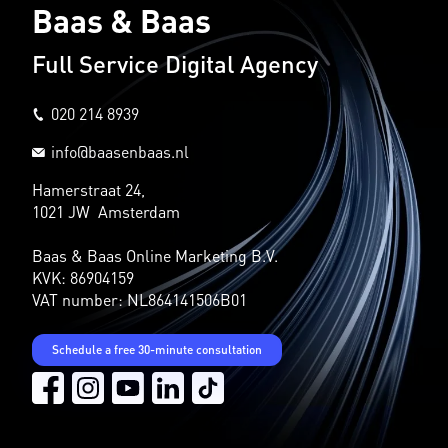
Baas & Baas
Full Service Digital Agency
020 214 8939
info@baasenbaas.nl
Hamerstraat 24,
1021 JW Amsterdam
Baas & Baas Online Marketing B.V.
KVK: 86904159
VAT number: NL864141506B01
Schedule a free 30-minute consultation