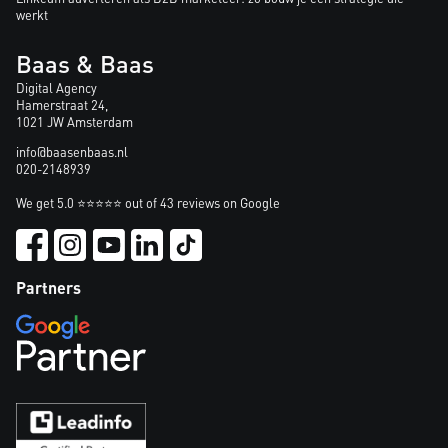
werkt
Baas & Baas
Digital Agency
Hamerstraat 24,
1021 JW Amsterdam
info@baasenbaas.nl
020-2148939
We get 5.0 ⭐⭐⭐⭐⭐ out of 43 reviews on Google
Partners