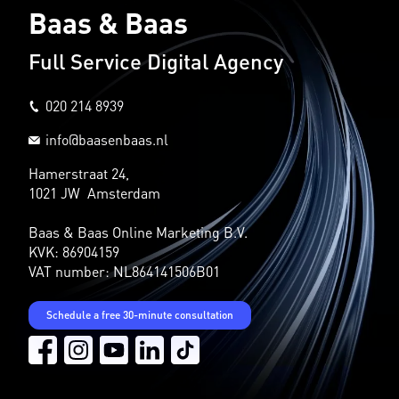
Baas & Baas
Full Service Digital Agency
020 214 8939
info@baasenbaas.nl
Hamerstraat 24,
1021 JW Amsterdam
Baas & Baas Online Marketing B.V.
KVK: 86904159
VAT number: NL864141506B01
Schedule a free 30-minute consultation