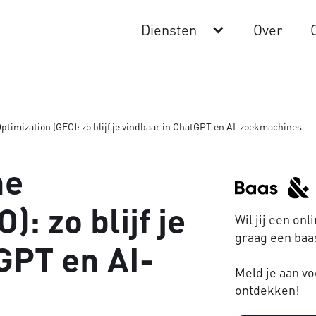
Diensten
Over
ptimization (GEO): zo blijf je vindbaar in ChatGPT en AI-zoekmachines
ne
: zo blijf je
Wil jij een on
graag een baas
GPT en AI-
Meld je aan vo
ontdekken!