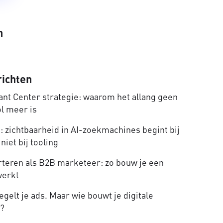
n
richten
nt Center strategie: waarom het allang geen
ol meer is
 zichtbaarheid in AI-zoekmachines begint bij
niet bij tooling
rteren als B2B marketeer: zo bouw je een
werkt
gelt je ads. Maar wie bouwt je digitale
e?