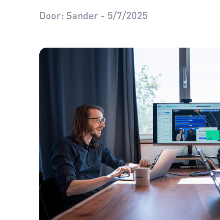
Door:
Sander
-
5/7/2025