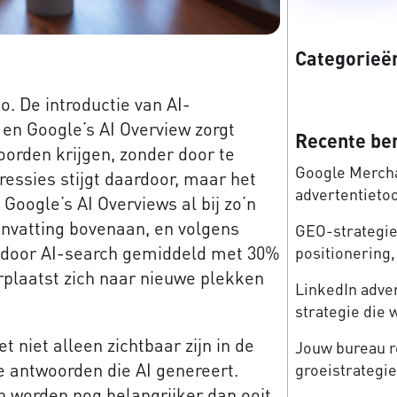
Categorieë
. De introductie van AI-
en Google’s AI Overview zorgt
Recente be
oorden krijgen, zonder door te
Google Mercha
ressies stijgt daardoor, maar het
advertentieto
Google’s AI Overviews al bij zo’n
vatting bovenaan, en volgens
GEO-strategie:
 door AI-search gemiddeld met 30%
positionering, 
verplaatst zich naar nieuwe plekken
LinkedIn adve
strategie die 
niet alleen zichtbaar zijn in de
Jouw bureau re
e antwoorden die AI genereert.
groeistrategi
 worden nog belangrijker dan ooit.