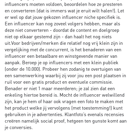
influencers moeten voldoen, beoordelen hoe ze presteren
en converteren (dat is immers wat je eruit wilt halen!). Let
er wel op dat jouw gekozen influencer niche specifiek is.
Een influencer kan nog zoveel volgers hebben, maar als
deze niet converteren - doordat de content en doelgroep
niet op elkaar gestemd zijn - dan haalt het nog niets
uit.Voor bedrijven/merken die relatief nog vrij klein zijn in
vergelijking met de concurrent, is het benaderen van een
influencer een betaalbare en winstgevende manier van
aanpak. Beroep je op influencers met een klein publiek
(onder de 10.000). Probeer hen zodanig te overtuigen van
een samenwerking waarbij zij voor jou een post plaatsen in
ruil voor een gratis product en eventuele commissie.
Benader er niet 1 maar meerderen; je zal zien dat een
enkeling hiertoe bereid is. Mocht de influencer welwillend
zijn, kan je hem of haar ook vragen een foto te maken met
het product welke jij vervolgens (met toestemming!) kunt
gebruiken in je advertenties. Klantfoto’s evenals recensies
creëren namelijk social proof, hetgeen ten gunste komt aan
je conversies.