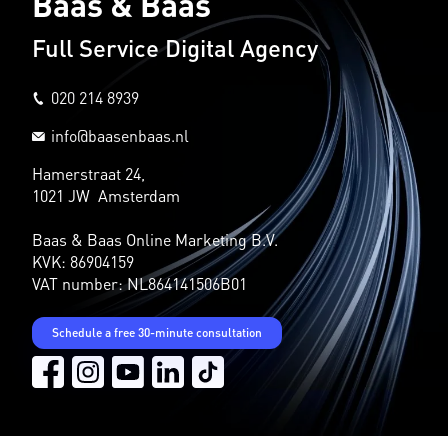
Baas & Baas
Full Service Digital Agency
020 214 8939
info@baasenbaas.nl
Hamerstraat 24,
1021 JW Amsterdam
Baas & Baas Online Marketing B.V.
KVK: 86904159
VAT number: NL864141506B01
Schedule a free 30-minute consultation