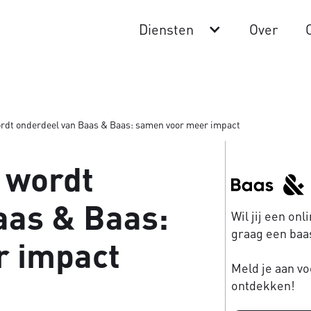
Diensten
Over
dt onderdeel van Baas & Baas: samen voor meer impact
 wordt
aas & Baas:
Wil jij een on
graag een baas
r impact
Meld je aan vo
ontdekken!