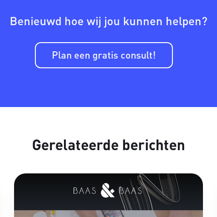
Benieuwd hoe wij jou kunnen helpen?
Plan een gratis consult!
Gerelateerde berichten