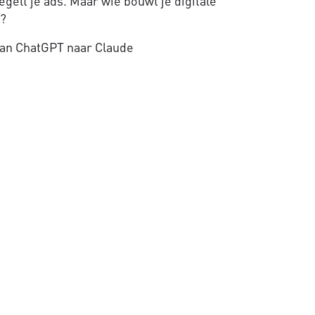
gelt je ads. Maar wie bouwt je digitale
e?
an ChatGPT naar Claude