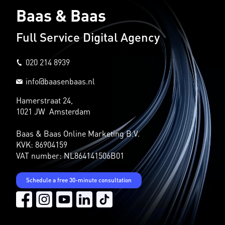
Baas & Baas
Full Service Digital Agency
020 214 8939
info@baasenbaas.nl
Hamerstraat 24,
1021 JW Amsterdam
Baas & Baas Online Marketing B.V.
KVK: 86904159
VAT number: NL864141506B01
Schedule a free 30-minute consultation