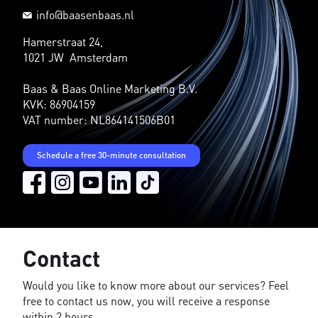
info@baasenbaas.nl
Hamerstraat 24,
1021 JW Amsterdam
Baas & Baas Online Marketing B.V.
KVK: 86904159
VAT number: NL864141506B01
Schedule a free 30-minute consultation
Contact
Would you like to know more about our services? Feel
free to contact us now, you will receive a response
within 2 hours.