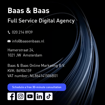
Baas & Baas
Full Service Digital Agency
020 214 8939
info@baasenbaas.nl
Hamerstraat 24,
1021 JW Amsterdam
Baas & Baas Online Marketing B.V.
KVK: 86904159
VAT number: NL864141506B01
Schedule a free 30-minute consultation