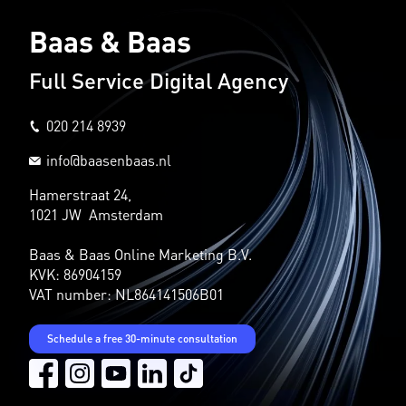
Baas & Baas
Full Service Digital Agency
020 214 8939
info@baasenbaas.nl
Hamerstraat 24,
1021 JW Amsterdam
Baas & Baas Online Marketing B.V.
KVK: 86904159
VAT number: NL864141506B01
Schedule a free 30-minute consultation