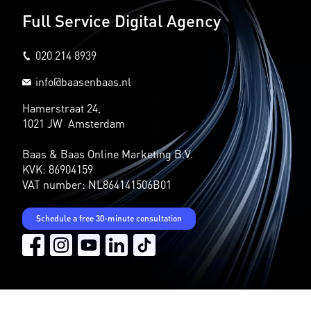
Full Service Digital Agency
020 214 8939
info@baasenbaas.nl
Hamerstraat 24,
1021 JW Amsterdam
Baas & Baas Online Marketing B.V.
KVK: 86904159
VAT number: NL864141506B01
Schedule a free 30-minute consultation