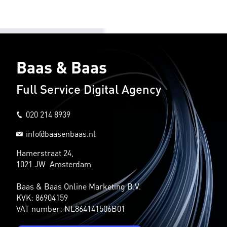
Baas & Baas
Full Service Digital Agency
020 214 8939
info@baasenbaas.nl
Hamerstraat 24,
1021 JW Amsterdam
Baas & Baas Online Marketing B.V.
KVK: 86904159
VAT number: NL864141506B01