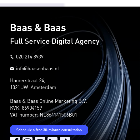
Baas & Baas
Full Service Digital Agency
020 214 8939
info@baasenbaas.nl
Hamerstraat 24,
1021 JW Amsterdam
Baas & Baas Online Marketing B.V.
KVK: 86904159
VAT number: NL864141506B01
Schedule a free 30-minute consultation