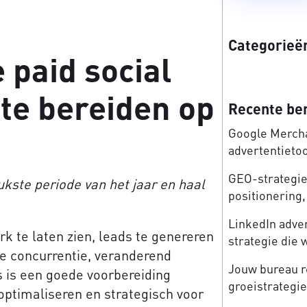
Categorieë
 paid social
te bereiden op
Recente be
Google Mercha
advertentieto
GEO-strategie:
rukste periode van het jaar en haal
positionering, 
LinkedIn adve
 te laten zien, leads te genereren
strategie die 
e concurrentie, veranderend
Jouw bureau re
 is een goede voorbereiding
groeistrategi
 optimaliseren en strategisch voor