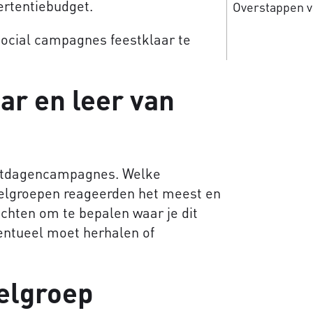
vertentiebudget.
Overstappen v
social campagnes feestklaar te
aar en leer van
eestdagencampagnes. Welke
oelgroepen reageerden het meest en
chten om te bepalen waar je dit
entueel moet herhalen of
elgroep