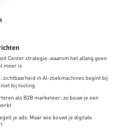
n
richten
nt Center strategie: waarom het allang geen
ol meer is
 zichtbaarheid in AI-zoekmachines begint bij
niet bij tooling
rteren als B2B marketeer: zo bouw je een
werkt
gelt je ads. Maar wie bouwt je digitale
e?