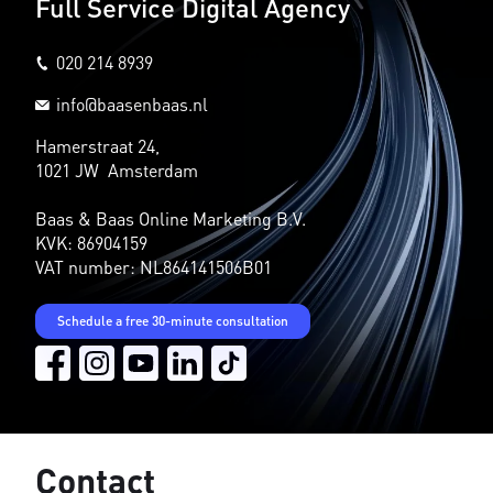
Full Service Digital Agency
020 214 8939
info@baasenbaas.nl
Hamerstraat 24,
1021 JW Amsterdam
Baas & Baas Online Marketing B.V.
KVK: 86904159
VAT number: NL864141506B01
Schedule a free 30-minute consultation
Contact