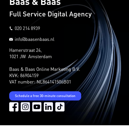
Baas & Baas
Full Service Digital Agency
020 214 8939
info@baasenbaas.nl
Hamerstraat 24,
1021 JW Amsterdam
Baas & Baas Online Marketing B.V.
KVK: 86904159
VAT number: NL864141506B01
Schedule a free 30-minute consultation