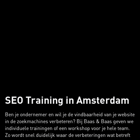
SEO Training in Amsterdam
Ben je ondernemer en wil je de vindbaarheid van je website
in de zoekmachines verbeteren? Bij Baas & Baas geven we
individuele trainingen of een workshop voor je hele team.
Zo wordt snel duidelijk waar de verbeteringen wat betreft