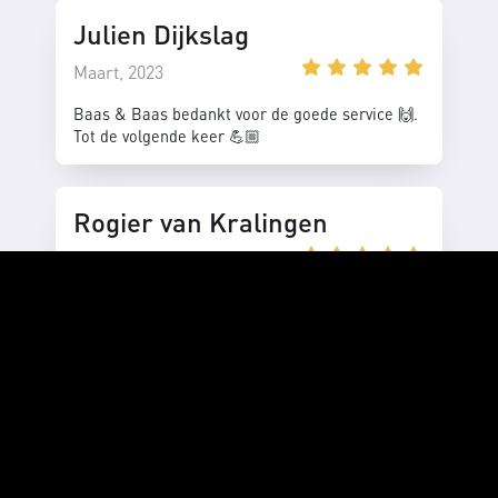
Julien Dijkslag
Maart, 2023
Baas & Baas bedankt voor de goede service 🙌.
Tot de volgende keer 💪🏼
Rogier van Kralingen
December, 2023
Geeft perspectief en uitstekende service, vooral
in tijden waarin marketing overweldigend kan
zijn.
Sol Wortelboer
Februari, 2024