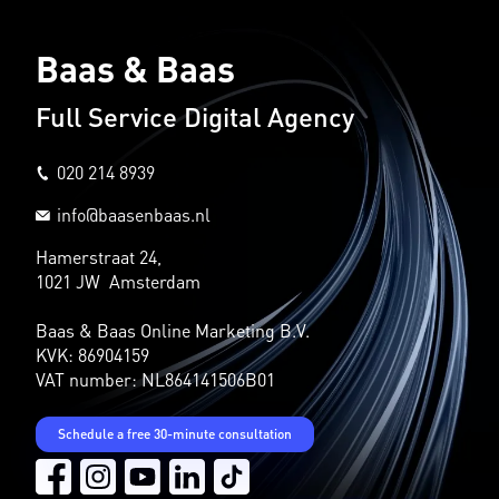
Baas & Baas
Full Service Digital Agency
020 214 8939
info@baasenbaas.nl
Hamerstraat 24,
1021 JW Amsterdam
Baas & Baas Online Marketing B.V.
KVK: 86904159
VAT number: NL864141506B01
Schedule a free 30-minute consultation