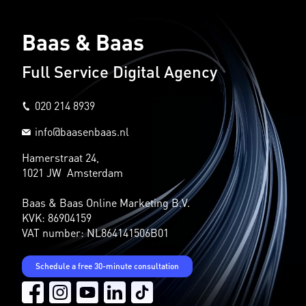
Baas & Baas
Full Service Digital Agency
020 214 8939
info@baasenbaas.nl
Hamerstraat 24,
1021 JW Amsterdam
Baas & Baas Online Marketing B.V.
KVK: 86904159
VAT number: NL864141506B01
Schedule a free 30-minute consultation