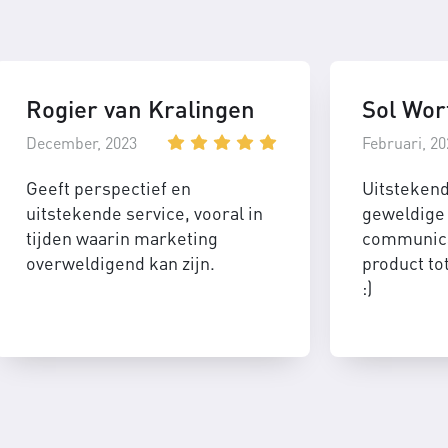
Rogier van Kralingen
Sol Wor
December, 2023
Februari, 20
Geeft perspectief en
Uitsteken
uitstekende service, vooral in
geweldige 
tijden waarin marketing
communica
overweldigend kan zijn.
product to
:)