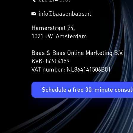
info@baasenbaas.nl
Hamerstraat 24,
1021 JW Amsterdam
Baas & Baas Online Marketing B.V.
KVK: 86904159
VAT number: NL864141506B01
Schedule a free 30-minute consul