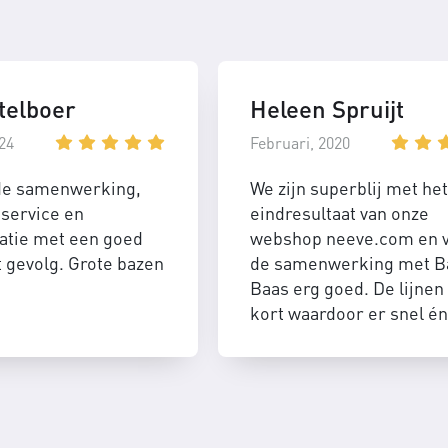
telboer
Heleen Spruijt
24
Februari, 2020
de samenwerking,
We zijn superblij met het
service en
eindresultaat van onze
tie met een goed
webshop neeve.com en 
t gevolg. Grote bazen
de samenwerking met B
Baas erg goed. De lijnen 
kort waardoor er snel én
efficient geschakeld kan
worden.