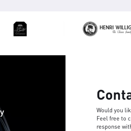
Cont
cy
Would you li
Feel free to 
response with