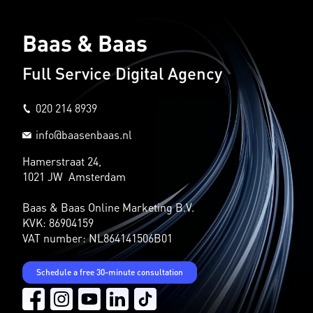
Baas & Baas
Full Service Digital Agency
020 214 8939
info@baasenbaas.nl
Hamerstraat 24,
1021 JW Amsterdam
Baas & Baas Online Marketing B.V.
KVK: 86904159
VAT number: NL864141506B01
Schedule a free 30-minute consultation