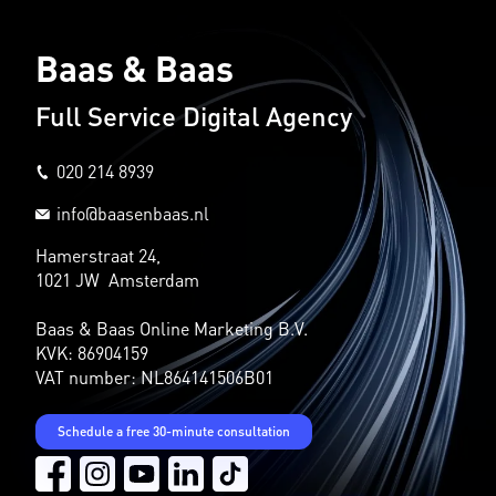
Baas & Baas
Full Service Digital Agency
020 214 8939
info@baasenbaas.nl
Hamerstraat 24,
1021 JW Amsterdam
Baas & Baas Online Marketing B.V.
KVK: 86904159
VAT number: NL864141506B01
Schedule a free 30-minute consultation