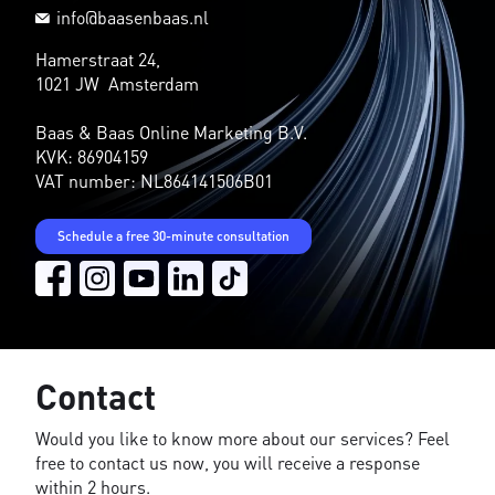
info@baasenbaas.nl
Hamerstraat 24,
1021 JW Amsterdam
Baas & Baas Online Marketing B.V.
KVK: 86904159
VAT number: NL864141506B01
Schedule a free 30-minute consultation
Contact
Would you like to know more about our services? Feel
free to contact us now, you will receive a response
within 2 hours.