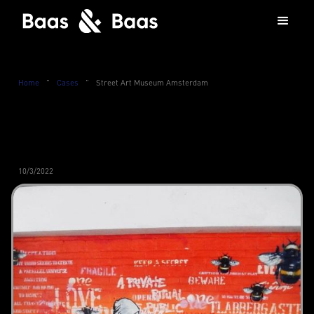
Home
”
Cases
”
Street Art Museum Amsterdam
10/3/2022