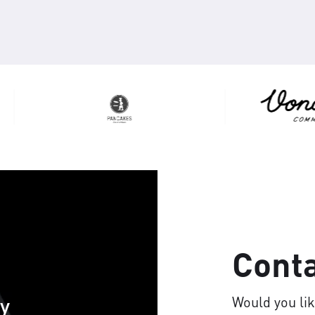
Cont
cy
Would you li