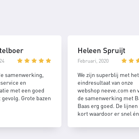
telboer
Heleen Spruijt
24
Februari, 2020
de samenwerking,
We zijn superblij met het
service en
eindresultaat van onze
tie met een goed
webshop neeve.com en 
t gevolg. Grote bazen
de samenwerking met B
Baas erg goed. De lijnen 
kort waardoor er snel én
efficient geschakeld kan
worden.