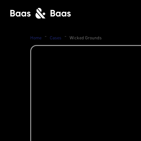
Home
”
Cases
”
Wicked Grounds