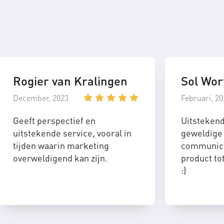
Rogier van Kralingen
Sol Wor
December, 2023
Februari, 20
Geeft perspectief en
Uitsteken
uitstekende service, vooral in
geweldige 
tijden waarin marketing
communica
overweldigend kan zijn.
product to
:)