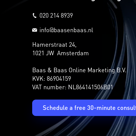
020 214 8939
info@baasenbaas.nl
Hamerstraat 24,
1021 JW Amsterdam
Baas & Baas Online Marketing B.V.
KVK: 86904159
VAT number: NL864141506B01
Schedule a free 30-minute consul