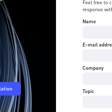
Feel free to 
response with
Name
E-mail addr
Company
tation
Topic