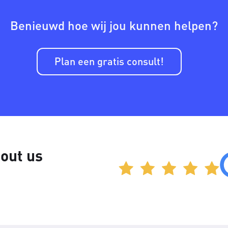
Benieuwd hoe wij jou kunnen helpen?
Plan een gratis consult!
out us