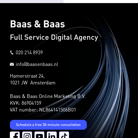
Baas & Baas
Full Service Digital Agency
020 214 8939
info@baasenbaas.nl
Hamerstraat 24,
1021 JW Amsterdam
Baas & Baas Online Marketing B.V.
KVK: 86904159
VAT number: NL864141506B01
Schedule a free 30-minute consultation