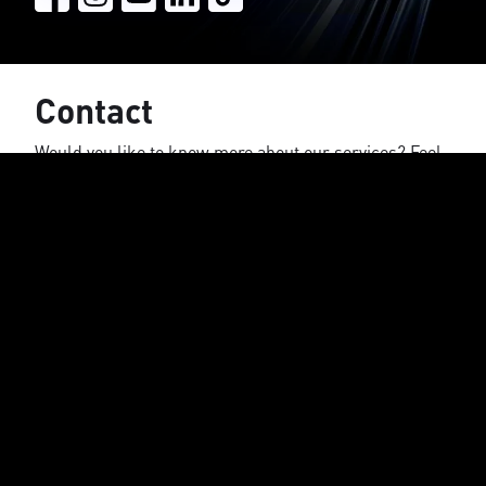
Contact
Would you like to know more about our services? Feel
free to contact us now, you will receive a response
within 2 hours.
Name
E-mail address
Company