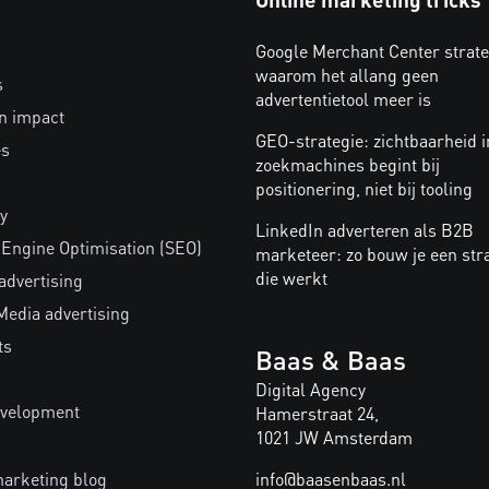
Google Merchant Center strate
waarom het allang geen
s
advertentietool meer is
n impact
GEO-strategie: zichtbaarheid i
es
zoekmachines begint bij
positionering, niet bij tooling
y
LinkedIn adverteren als B2B
 Engine Optimisation (SEO)
marketeer: zo bouw je een str
die werkt
advertising
Media advertising
ts
Baas & Baas
Digital Agency
velopment
Hamerstraat 24,
1021 JW Amsterdam
marketing blog
info@baasenbaas.nl