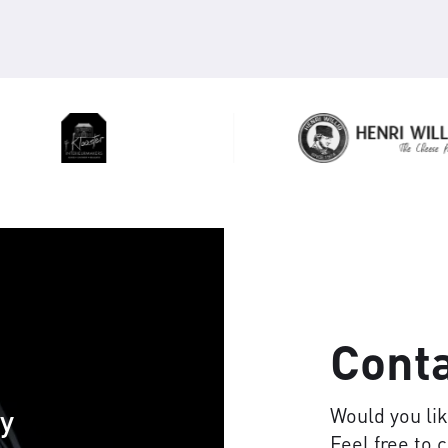
Cont
cy
Would you li
Feel free to 