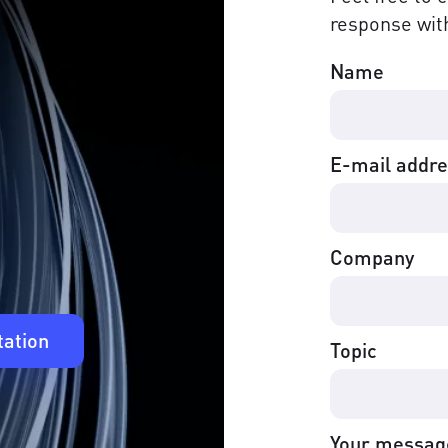
response with
Name
E-mail addr
Company
tation
Topic
Your messag