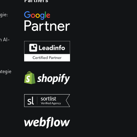
gie:
n AI-
ategie