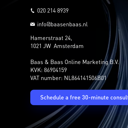
020 214 8939
info@baasenbaas.nl
Hamerstraat 24,
1021 JW Amsterdam
Baas & Baas Online Marketing B.V.
KVK: 86904159
VAT number: NL864141506B01
Schedule a free 30-minute consul