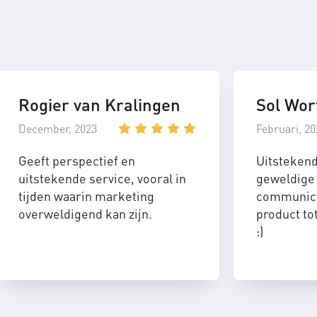
Rogier van Kralingen
Sol Wor
December, 2023
Februari, 20
Geeft perspectief en
Uitsteken
uitstekende service, vooral in
geweldige 
tijden waarin marketing
communica
overweldigend kan zijn.
product to
:)