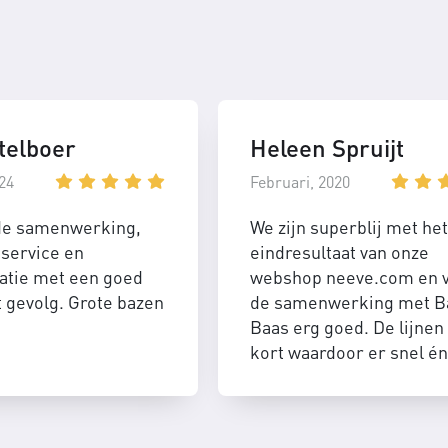
telboer
Heleen Spruijt
24
Februari, 2020
de samenwerking,
We zijn superblij met het
service en
eindresultaat van onze
tie met een goed
webshop neeve.com en 
t gevolg. Grote bazen
de samenwerking met B
Baas erg goed. De lijnen 
kort waardoor er snel én
efficient geschakeld kan
worden.