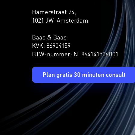
Hamerstraat 24,
1021 JW Amsterdam
Baas & Baas
KVK: 86904159
BTW-nummer: NL864141506B01
Plan gratis 30 minuten consult