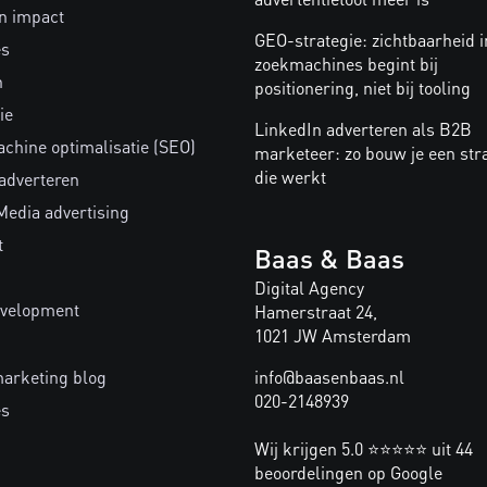
n impact
GEO-strategie: zichtbaarheid i
es
zoekmachines begint bij
n
positionering, niet bij tooling
ie
LinkedIn adverteren als B2B
chine optimalisatie (SEO)
marketeer: zo bouw je een str
die werkt
 adverteren
Media advertising
t
Baas & Baas
Digital Agency
velopment
Hamerstraat 24,
1021 JW Amsterdam
marketing blog
info@baasenbaas.nl
020-2148939
es
Wij krijgen 5.0 ⭐⭐⭐⭐⭐ uit 44
beoordelingen op Google