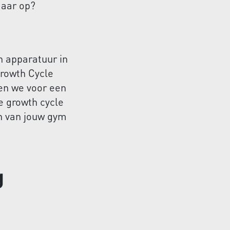
maar op?
n apparatuur in
Growth Cycle
en we voor een
e growth cycle
en van jouw gym
g