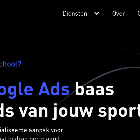
Diensten
Over
chool?
ogle Ads
baas
ds van jouw spor
ialiseerde aanpak voor
vast bedrag per maand